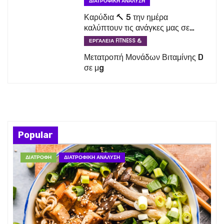
ΔΙΑΤΡΟΦΙΚΉ ΑΝΆΛΥΣΗ
Καρύδια 🔨 5 την ημέρα
καλύπτουν τις ανάγκες μας σε
απαραίτητα λιπαρά οξέα
ΕΡΓΑΛΕΊΑ FITNESS 💪
Μετατροπή Μονάδων Βιταμίνης D
σε μg
Popular
ΔΙΑΤΡΟΦΉ
ΔΙΑΤΡΟΦΙΚΉ ΑΝΆΛΥΣΗ