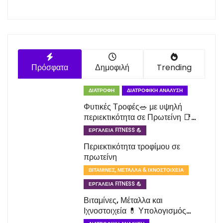
Πρόσφατα
Δημοφιλή
Trending
ΔΙΑΤΡΟΦΉ
ΔΙΑΤΡΟΦΙΚΉ ΑΝΆΛΥΣΗ
Φυτικές Τροφές🥗 με υψηλή
περιεκτικότητα σε Πρωτείνη 📑
Λίστα
ΕΡΓΑΛΕΊΑ FITNESS 💪
Περιεκτικότητα τροφίμου σε
πρωτείνη
ΒΙΤΑΜΊΝΕΣ, ΜΈΤΑΛΛΑ & ΙΧΝΟΣΤΟΙΧΕΊΑ
ΕΡΓΑΛΕΊΑ FITNESS 💪
Βιταμίνες, Μέταλλα και
Ιχνοστοιχεία 💊 Υπολογισμός
βάση ηλικίας και φύλου