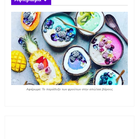
Αφιέρωμα: Το παράδοξο των φρούτων στην απώλεια βάρους