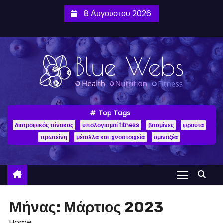
8 Αυγούστου 2026
Top Tags
διατροφικός πίνακας
υπολογισμοί fitness
βιταμίνες
φρούτα
πρωτεΐνη
μέταλλα και ιχνοστοιχεία
αμινοξέα
Μήνας:
Μάρτιος 2023
Home