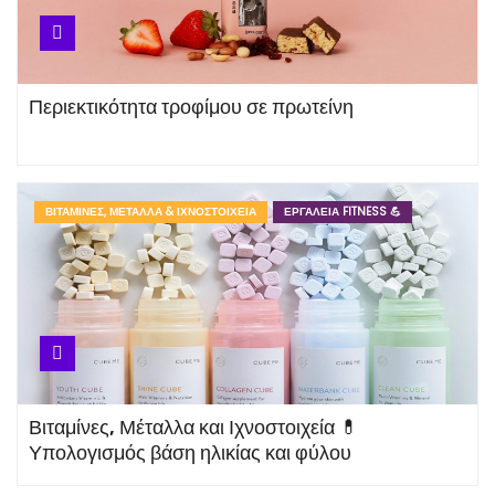
Βιταμίνη C 🍊 Ιδιότητες και
αντιοξειδωτική δράση
Περιεκτικότητα τροφίμου σε πρωτείνη
Βασικός 💫 Μεταβολικός
Ρυθμός και Θερμίδες
ΒΙΤΑΜΊΝΕΣ, ΜΈΤΑΛΛΑ & ΙΧΝΟΣΤΟΙΧΕΊΑ
ΕΡΓΑΛΕΊΑ FITNESS 💪
Συντήρησης Βάρους
Σίδηρος 🦪 Ιδιότητες, πηγές και
Ημερήσια Πρόσληψη
Βιταμίνες, Μέταλλα και Ιχνοστοιχεία 💊
Αυγό 🥚 Διατροφική Αξία,
Υπολογισμός βάση ηλικίας και φύλου
Αμινοξέα και Πρωτείνες που
περιέχει