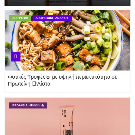
Τα αμινοξέα BCAAs 🧪 Λευκίνη,
Ισολευκίνη και Βαλίνη
ΔΙΑΤΡΟΦΉ
ΔΙΑΤΡΟΦΙΚΉ ΑΝΆΛΥΣΗ
Υπολογιστής Ημερήσιας
Πρόσληψης Αμινοξέων BCAA’s
Υπολογιστής Ημερήσιας
Φυτικές Τροφές🥗 με υψηλή περιεκτικότητα σε
Πρόσληψης Πρωτείνης για
Πρωτείνη 📑Λίστα
Μυϊκή Μάζα
ΕΡΓΑΛΕΊΑ FITNESS 💪
Μπανάνα 🍌 Η βασίλισσα 👑
των φρούτων