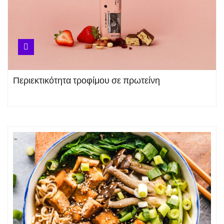
και Μορφές συμπληρωμάτων
Βιταμίνη D ☀ Η ορμόνη του
ήλιου και ο σημαντικός ρόλος
της
Περιεκτικότητα τροφίμου σε πρωτείνη