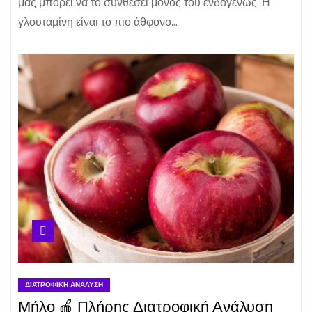
μας μπορεί να το συνθέσει μόνος του ενδογενώς. Η
γλουταμίνη είναι το πιο άθφονο…
ΔΙΑΤΡΟΦΙΚΉ ΑΝΆΛΥΣΗ
Μήλο 🍎 Πλήρης Διατροφική Ανάλυση