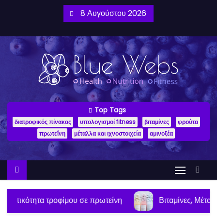
8 Αυγούστου 2026
Top Tags
διατροφικός πίνακας
υπολογισμοί fitness
βιταμίνες
φρούτα
πρωτεΐνη
μέταλλα και ιχνοστοιχεία
αμινοξέα
ε πρωτείνη
Βιταμίνες, Μέταλλα και Ιχνοστοιχεία 💊 Υ