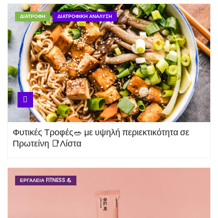
ΔΙΑΤΡΟΦΉ
ΔΙΑΤΡΟΦΙΚΉ ΑΝΆΛΥΣΗ
Υπολογισμός 📋 Δείκτη Μάζας
Σώματος
Γλουταμίνη 💪 Το αμινοξύ των
μυών και οι ιδιότητες του
Φυτικές Τροφές🥗 με υψηλή περιεκτικότητα σε
Πρωτείνη 📑Λίστα
Μήλο 🍎 Πλήρης Διατροφική
Ανάλυση και οφέλη για την
υγεία
ΕΡΓΑΛΕΊΑ FITNESS 💪
Μαγνήσιο 🍃 Ιδιότητες, Τροφές