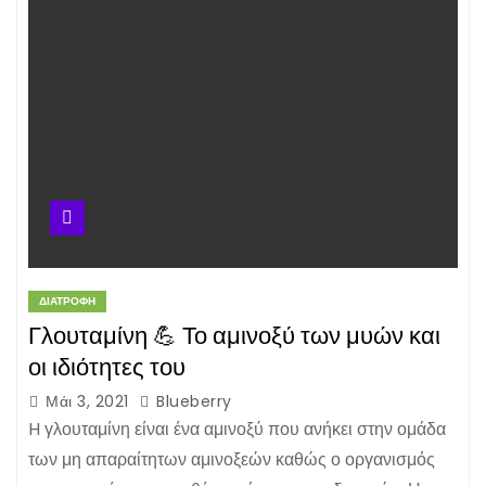
ΔΙΑΤΡΟΦΉ
Γλουταμίνη 💪 Το αμινοξύ των μυών και
οι ιδιότητες του
Μάι 3, 2021
Blueberry
H γλουταμίνη είναι ένα αμινοξύ που ανήκει στην ομάδα
των μη απαραίτητων αμινοξεών καθώς ο οργανισμός