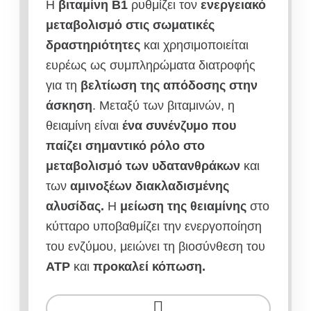
Η
βιταμίνη Β1
ρυθμίζει τον
ενεργειακό
μεταβολισμό στις σωματικές
δραστηριότητες
και χρησιμοποιείται
ευρέως ως συμπληρώματα διατροφής
για τη
βελτίωση της απόδοσης στην
άσκηση
. Μεταξύ των βιταμινών, η
θειαμίνη είναι
ένα συνένζυμο που
παίζει σημαντικό ρόλο στο
μεταβολισμό των υδατανθράκων
και
των
αμινοξέων διακλαδισμένης
αλυσίδας.
Η
μείωση της θειαμίνης
στο
κύτταρο υποβαθμίζει την ενεργοποίηση
του ενζύμου, μειώνει τη βιοσύνθεση του
ATP
και
προκαλεί κόπωση.