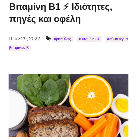
Βιταμίνη Β1 ⚡ Ιδιότητες,
πηγές και οφέλη
Ιαν 29, 2022
,
,
#βιταμίνες
#βιταμίνη β1
#σύμπλεγμα
βιταμινών Β