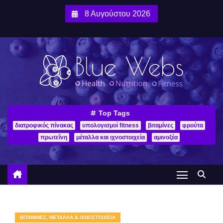
8 Αυγούστου 2026
Top Tags
διατροφικός πίνακας
υπολογισμοί fitness
βιταμίνες
φρούτα
πρωτεΐνη
μέταλλα και ιχνοστοιχεία
αμινοξέα
ΒΙΤΑΜΊΝΕΣ, ΜΈΤΑΛΛΑ & ΙΧΝΟΣΤΟΙΧΕΊΑ