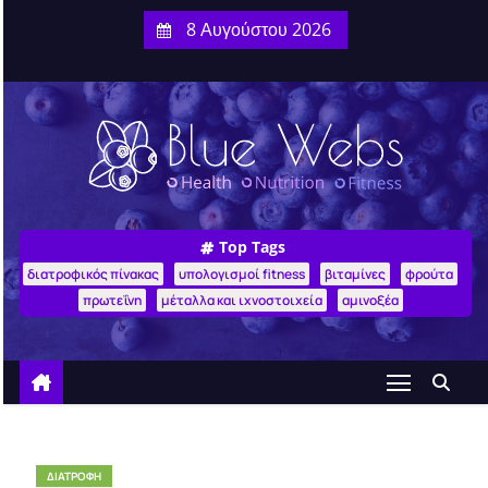
8 Αυγούστου 2026
Top Tags
διατροφικός πίνακας
υπολογισμοί fitness
βιταμίνες
φρούτα
πρωτεΐνη
μέταλλα και ιχνοστοιχεία
αμινοξέα
ΔΙΑΤΡΟΦΉ