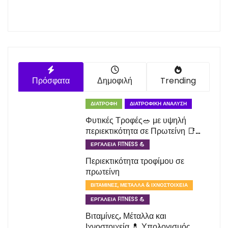
Πρόσφατα
Δημοφιλή
Trending
ΔΙΑΤΡΟΦΉ
ΔΙΑΤΡΟΦΙΚΉ ΑΝΆΛΥΣΗ
Φυτικές Τροφές🥗 με υψηλή
περιεκτικότητα σε Πρωτείνη 📑
Λίστα
ΕΡΓΑΛΕΊΑ FITNESS 💪
Περιεκτικότητα τροφίμου σε
πρωτείνη
ΒΙΤΑΜΊΝΕΣ, ΜΈΤΑΛΛΑ & ΙΧΝΟΣΤΟΙΧΕΊΑ
ΕΡΓΑΛΕΊΑ FITNESS 💪
Βιταμίνες, Μέταλλα και
Ιχνοστοιχεία 💊 Υπολογισμός