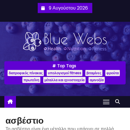
9 Αυγούστου 2026
Top Tags
διατροφικός πίνακας
υπολογισμοί fitness
βιταμίνες
φρούτα
πρωτεΐνη
μέταλλα και ιχνοστοιχεία
αμινοξέα
ασβέστιο
Το ασβέστιο είναι ένα μέταλλο που υπάρχει σε πολλά