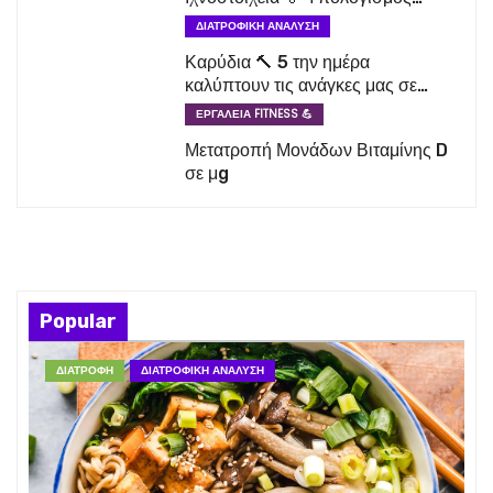
βάση ηλικίας και φύλου
ΔΙΑΤΡΟΦΙΚΉ ΑΝΆΛΥΣΗ
Καρύδια 🔨 5 την ημέρα
καλύπτουν τις ανάγκες μας σε
απαραίτητα λιπαρά οξέα
ΕΡΓΑΛΕΊΑ FITNESS 💪
Μετατροπή Μονάδων Βιταμίνης D
σε μg
Popular
ΔΙΑΤΡΟΦΉ
ΔΙΑΤΡΟΦΙΚΉ ΑΝΆΛΥΣΗ